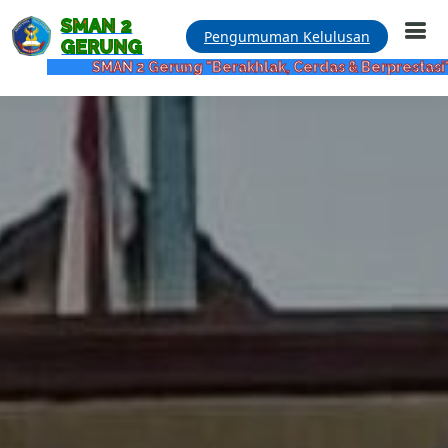
SMAN 2
Pengumuman Kelulusan
GERUNG
SMAN 2 Gerung "Berakhlak, Cerdas & Berprestasi"