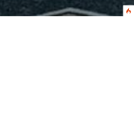
CEK SPP Siswa
*Masukkan NIS anda. ex : 10785
Pastikan nis anda sudah benar.
SMAN 2 GERUNG
JL. IMAM BONJOL NO. 1 GERUNG
Phone:
+62 812-3848-0989
Email:
sman2gerunglobar@gmail.com