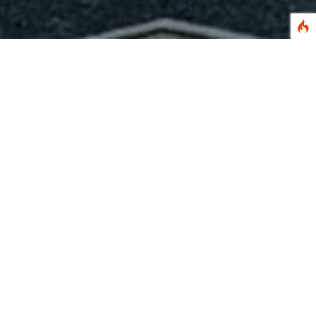
Pengumuman Kelulusan
*Masukkan No. ujian anda | ex : 3-20-11-01-0080-0001-8
Pastikan No. ujian anda sudah benar.
SMAN 2 GERUNG
JL. IMAM BONJOL NO. 1 GERUNG
Phone:
+62 812-3848-0989
Email:
sman2gerunglobar@gmail.com