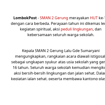
LombokPost
-
SMAN 2 Gerung
merayakan
HUT
ke-
dengan cara berbeda. Perayaan tahun ini dikemas l
kegiatan spiritual, aksi
peduli lingkungan
, dan
kebersamaan seluruh warga sekolah.
Kepala SMAN 2 Gerung Lalu Gde Sumaryani
mengungkapkan, rangkaian acara diawali istigosa
sebagai ungkapan syukur atas usia sekolah yang ge
16 tahun. Seluruh warga sekolah kemudian mengiku
aksi bersih-bersih lingkungan dan jalan sehat.
Dal
kegiatan jalan sehat, peserta membawa kantong plas
untuk memungut sampah di sepanjang rute.