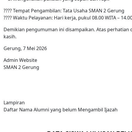
???? Tempat Pengambilan: Tata Usaha SMAN 2 Gerung
???? Waktu Pelayanan: Hari kerja, pukul 08.00 WITA – 14.0
Demikian pengumuman ini disampaikan. Atas perhatian 
kasih.
Gerung, 7 Mei 2026
Admin Website
SMAN 2 Gerung
Lampiran
Daftar Nama Alumni yang belum Mengambil Ijazah