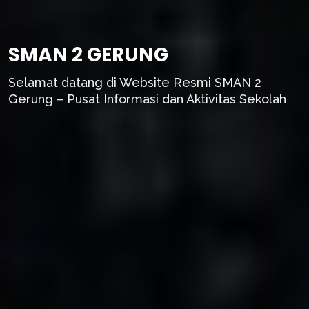
SMAN 2 GERUNG
Selamat datang di Website Resmi SMAN 2
Gerung – Pusat Informasi dan Aktivitas Sekolah